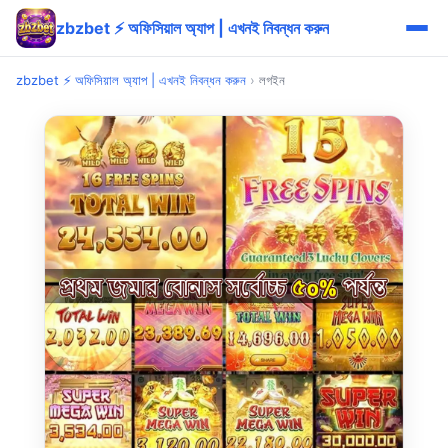
zbzbet ⚡ অফিসিয়াল অ্যাপ | এখনই নিবন্ধন করুন
zbzbet ⚡ অফিসিয়াল অ্যাপ | এখনই নিবন্ধন করুন
›
লগইন